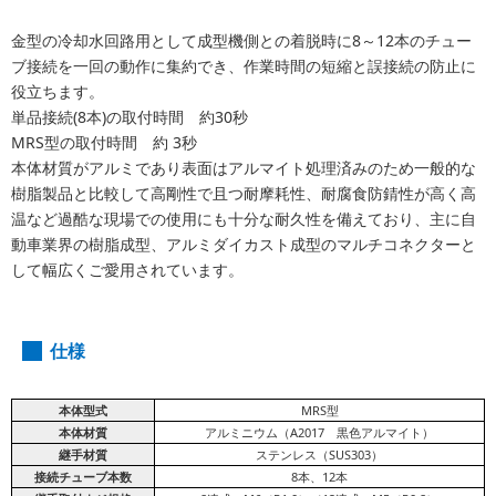
金型の冷却水回路用として成型機側との着脱時に8～12本のチュー
ブ接続を一回の動作に集約でき、作業時間の短縮と誤接続の防止に
役立ちます。
単品接続(8本)の取付時間 約30秒
MRS型の取付時間 約 3秒
本体材質がアルミであり表面はアルマイト処理済みのため一般的な
樹脂製品と比較して高剛性で且つ耐摩耗性、耐腐食防錆性が高く高
温など過酷な現場での使用にも十分な耐久性を備えており、主に自
動車業界の樹脂成型、アルミダイカスト成型のマルチコネクターと
して幅広くご愛用されています。
仕様
本体型式
MRS型
本体材質
アルミニウム（A2017 黒色アルマイト）
継手材質
ステンレス（SUS303）
接続チューブ本数
8本、12本