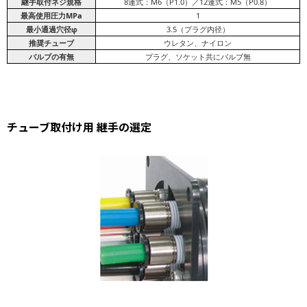
継手取付ネジ規格
8連式：M6（P1.0）／12連式：M5（P0.8）
最高使用圧力MPa
1
最小通過穴径φ
3.5（プラグ内径）
推奨チューブ
ウレタン、ナイロン
バルブの有無
プラグ、ソケット共にバルブ無
チューブ取付け用 継手の選定