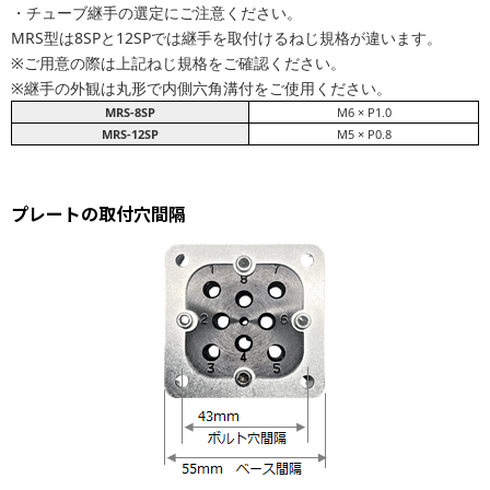
・チューブ継手の選定にご注意ください。
MRS型は8SPと12SPでは継手を取付けるねじ規格が違います。
※ご用意の際は上記ねじ規格をご確認ください。
※継手の外観は丸形で内側六角溝付をご使用ください。
MRS-8SP
M6 × P1.0
MRS-12SP
M5 × P0.8
プレートの取付穴間隔